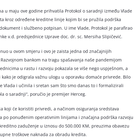
a u maju ove godine prihvatila Protokol o saradnji između Vlade
 kroz određene kreditne linije kojim bi se pružila podrška
okument i službeno potpisan. U ime Vlade, Protokol je parafirao
ke v.d. predsjednice Uprave doc. dr. sc. Mersiha Slipičević.
enuo u ovom smjeru i ovo je zaista jedna od značajnijih
sa Razvojnom bankom na tragu spašavanja naše pandemijom
ednicima u rastu i razvoju pokazala se više nego uspješnom, a
ši kako je odigrala važnu ulogu u oporavku domaće privrede. Bilo
e Vlada i učinila i sretan sam što smo danas to i formalizirali
a o saradnji“, poručio je premijer Herceg.
a koji će koristiti privredi, a načinom osiguranja sredstava
a po ponuđenim operativnim linijama i značajna podrška razvoju
 kreditno zaduženje u iznosu do 500.000 KM, preuzima obavezu
kupne troškove naknada za obradu kredita.