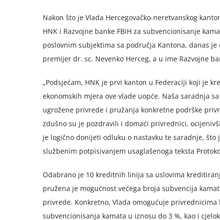
Nakon što je Vlada Hercegovačko-neretvanskog kanton
HNK i Razvojne banke FBiH za subvencionisanje kamata
poslovnim subjektima sa područja Kantona, danas je d
premijer dr. sc. Nevenko Herceg, a u ime Razvojne ban
„Podsjećam, HNK je prvi kanton u Federaciji koji je kr
ekonomskih mjera ove vlade uopće. Naša saradnja 
ugrožene privrede i pružanja konkretne podrške privr
zdušno su je pozdravili i domaći privrednici, ocijeniv
je logično donijeti odluku o nastavku te saradnje, što j
službenim potpisivanjem usaglašenoga teksta Protokol
Odabrano je 10 kreditnih linija sa uslovima kreditiranj
pružena je mogućnost većega broja subvencija kamat
privrede. Konkretno, Vlada omogućuje privrednicima
subvencionisanja kamata u iznosu do 3 %, kao i cjelo