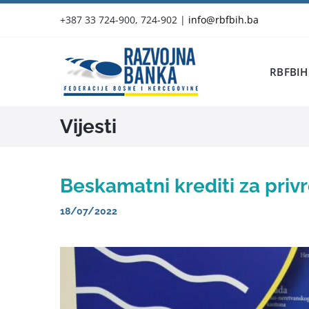
Skip
+387 33 724-900, 724-902
|
info@rbfbih.ba
to
content
RBFBIH
Vijesti
Beskamatni krediti za priv
18/07/2022