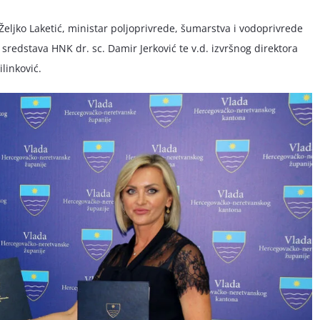
 Željko Laketić, ministar poljoprivrede, šumarstva i vodoprivrede
sredstava HNK dr. sc. Damir Jerković te v.d. izvršnog direktora
linković.