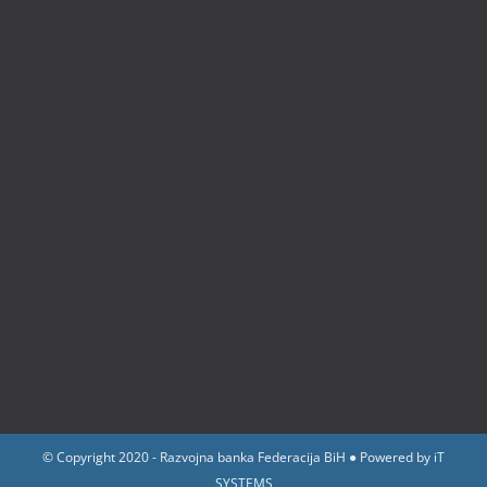
© Copyright 2020 - Razvojna banka Federacija BiH ● Powered by
iT
SYSTEMS