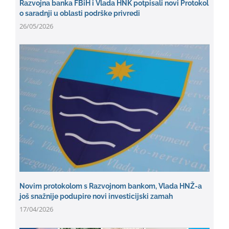
Razvojna banka FBiH i Vlada HNK potpisali novi Protokol
o saradnji u oblasti podrške privredi
26/05/2026
Novim protokolom s Razvojnom bankom, Vlada HNŽ-a
još snažnije podupire novi investicijski zamah
17/04/2026