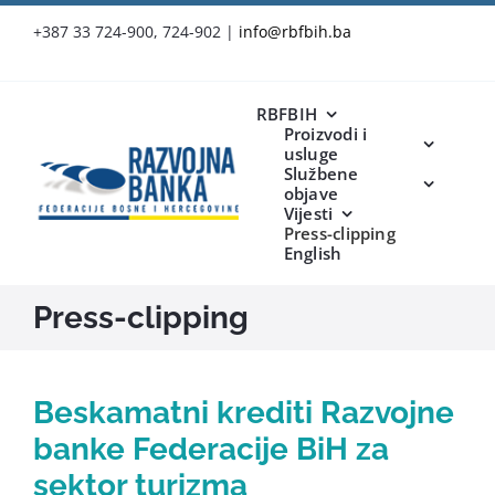
Skip
+387 33 724-900, 724-902
|
info@rbfbih.ba
to
content
RBFBIH
Proizvodi i
usluge
Službene
objave
Vijesti
Press-clipping
English
Press-clipping
Beskamatni krediti Razvojne
banke Federacije BiH za
sektor turizma