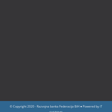
© Copyright 2020 - Razvojna banka Federacija BiH ● Powered by
iT