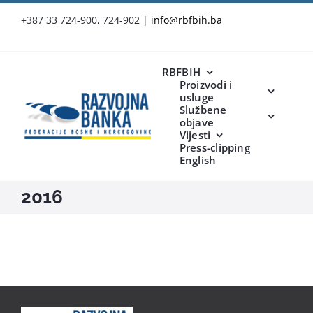
Skip
+387 33 724-900, 724-902
|
info@rbfbih.ba
to
content
RBFBIH
Proizvodi i
usluge
Službene
objave
Vijesti
Press-clipping
English
2016