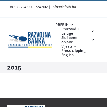
Skip
+387 33 724-900, 724-902
|
info@rbfbih.ba
to
content
RBFBIH
Proizvodi i
usluge
Službene
objave
Vijesti
Press-clipping
English
2015