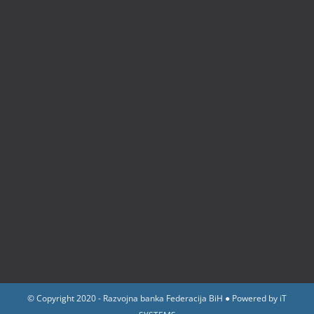
© Copyright 2020 - Razvojna banka Federacija BiH ● Powered by
iT