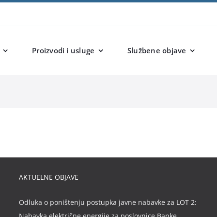
Proizvodi i usluge
Službene objave
AKTUELNE OBJAVE
Odluka o poništenju postupka javne nabavke za LOT 2:
Nabavka električne energije za poslovnice Banke