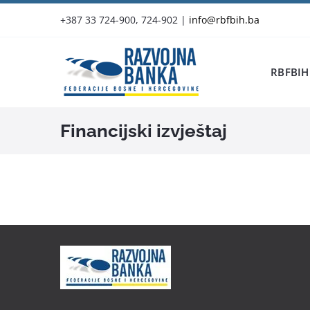
Skip
+387 33 724-900, 724-902
|
info@rbfbih.ba
to
content
RBFBIH
Financijski izvještaj