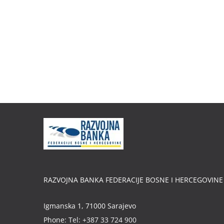
RAZVOJNA BANKA FEDERACIJE BOSNE I HERCEGOVINE
Igmanska 1, 71000 Sarajevo
Phone:
Tel: +387 33 724 900