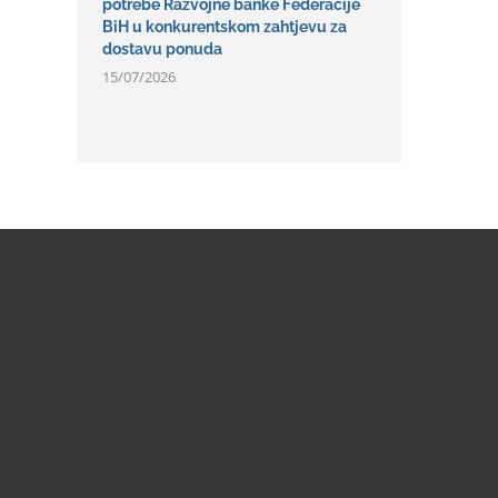
potrebe Razvojne banke Federacije
BiH u konkurentskom zahtjevu za
dostavu ponuda
15/07/2026