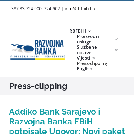
Skip
+387 33 724-900, 724-902
|
info@rbfbih.ba
to
content
RBFBIH
Proizvodi i
usluge
Službene
objave
Vijesti
Press-clipping
English
Press-clipping
Addiko Bank Sarajevo i
Razvojna Banka FBiH
potpisale Ugovor: Novi paket