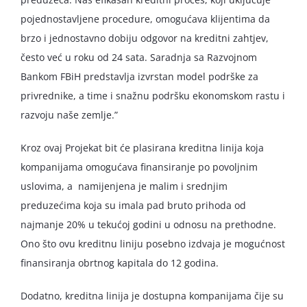
pojednostavljene procedure, omogućava klijentima da
brzo i jednostavno dobiju odgovor na kreditni zahtjev,
često već u roku od 24 sata. Saradnja sa Razvojnom
Bankom FBiH predstavlja izvrstan model podrške za
privrednike, a time i snažnu podršku ekonomskom rastu i
razvoju naše zemlje.”
Kroz ovaj Projekat bit će plasirana kreditna linija koja
kompanijama omogućava finansiranje po povoljnim
uslovima, a namijenjena je malim i srednjim
preduzećima koja su imala pad bruto prihoda od
najmanje 20% u tekućoj godini u odnosu na prethodne.
Ono što ovu kreditnu liniju posebno izdvaja je mogućnost
finansiranja obrtnog kapitala do 12 godina.
Dodatno, kreditna linija je dostupna kompanijama čije su