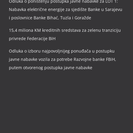
Odluka o poništenju postupka javne nabavke za LOT 1:
Nabavka električne energije za sjedište Banke u Sarajevu
i poslovnice Banke Bihać, Tuzla i Goražde
15,4 miliona KM kreditnih sredstava za zelenu tranziciju
privrede Federacije BiH
Odluka o izboru najpovoljnijeg ponuđača u postupku
javne nabavke vozila za potrebe Razvojne banke FBiH,
putem otvorenog postupka javne nabavke