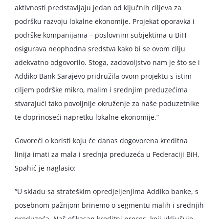
aktivnosti predstavljaju jedan od ključnih ciljeva za
podršku razvoju lokalne ekonomije. Projekat oporavka i
podrške kompanijama – poslovnim subjektima u BiH
osigurava neophodna sredstva kako bi se ovom cilju
adekvatno odgovorilo. Stoga, zadovoljstvo nam je što se i
Addiko Bank Sarajevo pridružila ovom projektu s istim
ciljem podrške mikro, malim i srednjim preduzećima
stvarajući tako povoljnije okruženje za naše poduzetnike
te doprinoseći napretku lokalne ekonomije.”
Govoreći o koristi koju će danas dogovorena kreditna
linija imati za mala i srednja preduzeća u Federaciji BiH,
Spahić je naglasio:
“U skladu sa strateškim opredjeljenjima Addiko banke, s
posebnom pažnjom brinemo o segmentu malih i srednjih
preduzeća. Naš efikasan kreditni proces, koji uključuje