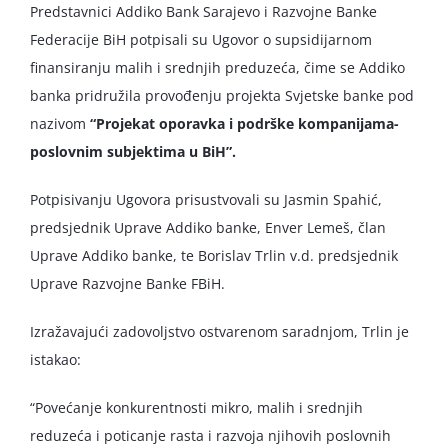
Predstavnici Addiko Bank Sarajevo i Razvojne Banke
Federacije BiH potpisali su Ugovor o supsidijarnom
finansiranju malih i srednjih preduzeća, čime se Addiko
banka pridružila provođenju projekta Svjetske banke pod
nazivom
“Projekat oporavka i podrške kompanijama-
poslovnim subjektima u BiH”.
Potpisivanju Ugovora prisustvovali su Jasmin Spahić,
predsjednik Uprave Addiko banke, Enver Lemeš, član
Uprave Addiko banke, te Borislav Trlin v.d. predsjednik
Uprave Razvojne Banke FBiH.
Izražavajući zadovoljstvo ostvarenom saradnjom, Trlin je
istakao:
“Povećanje konkurentnosti mikro, malih i srednjih
reduzeća i poticanje rasta i razvoja njihovih poslovnih