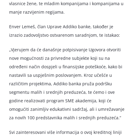
vlasnice žene, te mladim kompanijama i kompanijama u
manje razvijenim regijama.
Enver Lemeš, član Uprave Addiko banke, također je
izrazio zadovoljstvo ostvarenom saradnjom, te istakao:
„Vjerujem da će današnje potpisivanje Ugovora otvoriti
nove mogućnosti za privredne subjekte koji su na
određeni način dospjeli u finansijske poteškoće, kako bi
nastavili sa uspješnim poslovanjem. Kroz učešće u
različitim projektima, Addiko banka pruža podršku
segmentu malih i srednjih preduzeća, te ćemo i ove
godine realizovati program SME akademija, koji će
omogućiti zanimljiv edukativni sadržaj, ali i umrežavanje
za novih 100 predstavnika malih i srednjih preduzeća.“
Svi zainteresovani više informacija o ovoj kreditnoj liniji