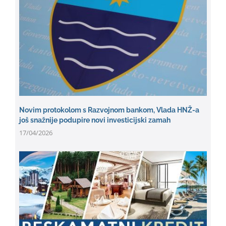
Novim protokolom s Razvojnom bankom, Vlada HNŽ-a
još snažnije podupire novi investicijski zamah
17/04/2026